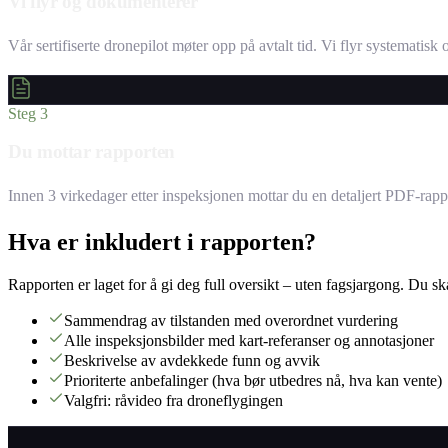
Vi flyr og dokumenterer
Vår sertifiserte dronepilot møter opp på avtalt tid. Vi flyr systemati
Steg 3
Du mottar rapporten
Innen 3 virkedager etter inspeksjonen mottar du en detaljert PDF-rap
Hva er inkludert i rapporten?
Rapporten er laget for å gi deg full oversikt – uten fagsjargong. Du sk
Sammendrag av tilstanden med overordnet vurdering
Alle inspeksjonsbilder med kart-referanser og annotasjoner
Beskrivelse av avdekkede funn og avvik
Prioriterte anbefalinger (hva bør utbedres nå, hva kan vente)
Valgfri: råvideo fra droneflygingen