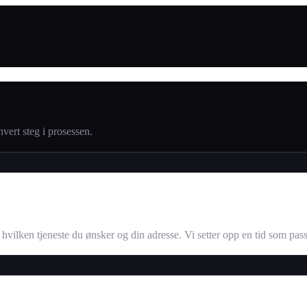
 hvert steg i prosessen.
s hvilken tjeneste du ønsker og din adresse. Vi setter opp en tid som pas