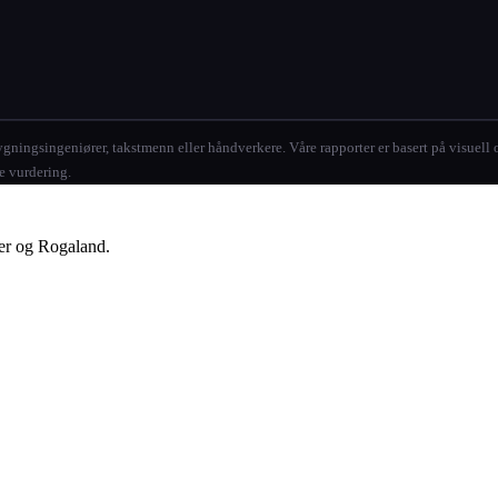
ningsingeniører, takstmenn eller håndverkere. Våre rapporter er basert på visuell ob
re vurdering.
ger og Rogaland.