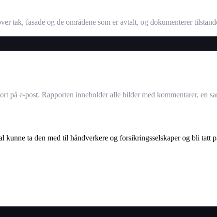
sk over tak, fasade og de områdene som er avtalt, og dokumenterer tilsta
port på e-post. Rapporten inneholder alle bilder med kommentarer, en 
al kunne ta den med til håndverkere og forsikringsselskaper og bli tatt p