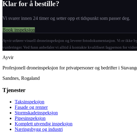
Klar for å bestille?
Vi svarer innen 24 timer og setter opp et tidspunkt som passer deg.
Book inspeksjon
Ayvir utfører visuell droneinspeksjon og leverer fotodokumentasjon. Vi er ikke byg
vurderinger. Ved funn anbefaler vi alltid å kontakte kvalifisert fagperson for vide
Ayvir
Profesjonell droneinspeksjon for privatpersoner og bedrifter i Stavan
Sandnes, Rogaland
Tjenester
Taksinspeksjon
Fasade og renner
Stormskadeinspeksjon
Pipesinspeksjon
Komplett utvendig inspeksjon
Næringsbygg og industri