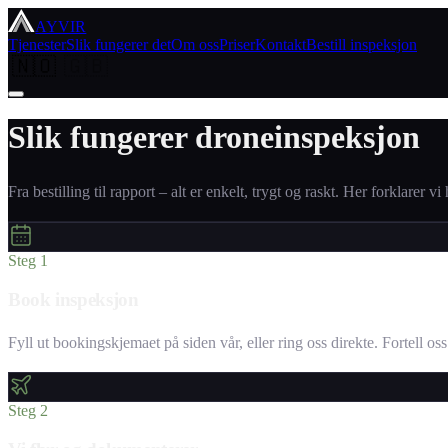
AYVIR
Tjenester
Slik fungerer det
Om oss
Priser
Kontakt
Bestill inspeksjon
🇳🇴
🇬🇧
Slik fungerer droneinspeksjon
Fra bestilling til rapport – alt er enkelt, trygt og raskt. Her forklarer vi
Steg 1
Book inspeksjon
Fyll ut bookingskjemaet på siden vår, eller ring oss direkte. Fortell os
Steg 2