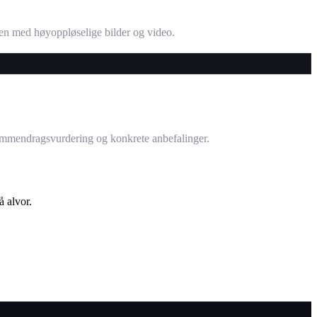
nden med høyoppløselige bilder og video.
sammendragsvurdering og konkrete anbefalinger.
å alvor.